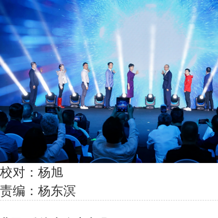
校对：杨旭
责编：杨东溟