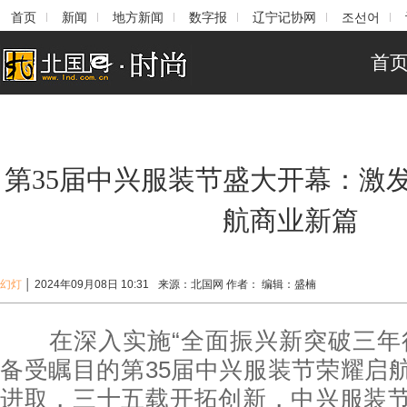
首页
新闻
地方新闻
数字报
辽宁记协网
조선어
首
第35届中兴服装节盛大开幕：激
航商业新篇
幻灯
│
2024年09月08日 10:31
来源：
北国网
作者：
编辑：
盛楠
在深入实施“全面振兴新突破三年行
备受瞩目的第35届中兴服装节荣耀启
进取，三十五载开拓创新，中兴服装