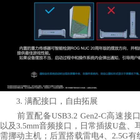
3. 满配接口，自由拓展
前置配备USB3.2 Gen2-C高速接口
以及3.5mm音频接口，日常插拔U盘
需挪动主机；后置搭载雷电4、2.5G有