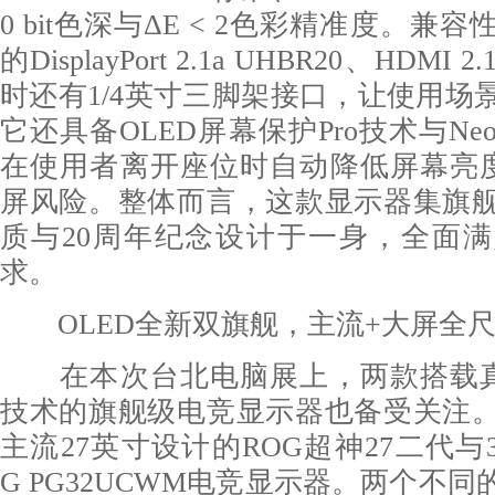
0 bit色深与ΔE < 2色彩精准度。兼
的DisplayPort 2.1a UHBR20、HDM
时还有1/4英寸三脚架接口，让使用场
它还具备OLED屏幕保护Pro技术与N
在使用者离开座位时自动降低屏幕亮度
屏风险。整体而言，这款显示器集旗
质与20周年纪念设计于一身，全面
求。
OLED全新双旗舰，主流+大屏全尺
在本次台北电脑展上，两款搭载真R
技术的旗舰级电竞显示器也备受关注
主流27英寸设计的ROG超神27二代与
G PG32UCWM电竞显示器。两个不