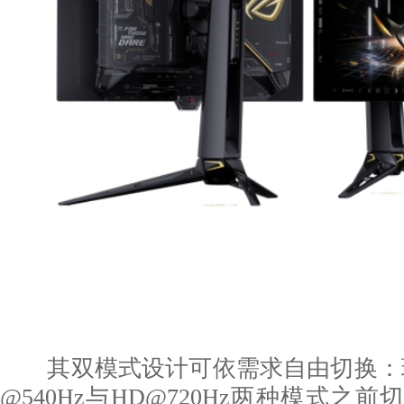
其双模式设计可依需求自由切换：玩
@540Hz与HD@720Hz两种模式之