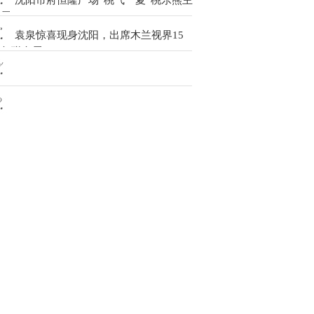
沈阳市府恒隆广场“桃气一夏”桃乐熊主
题展
袁泉惊喜现身沈阳，出席木兰视界15
周年联名展