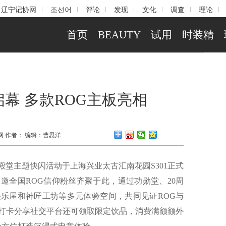
辽宁记协网
조선어
评论
发现
文化
调查
理论
首页
BEAUTY
试用
时装精
启幕 多款ROG主板亮相
网
作者：
编辑：
曹思洋
信仰殿堂主题快闪活动于上海兴业太古汇南花园S301正式
邀全国ROG信仰粉丝齐聚于此，通过功勋堂、20周
乐屋和神匠工坊等多元体验空间，共同见证ROG与
打卡分享社交平台还可领取限定饮品，消费满额额外