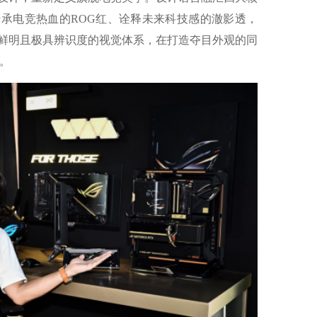
承电竞热血的ROG红、诠释未来科技感的澈影透，
鲜明且极具辨识度的视觉体系，在打造夺目外观的同
。