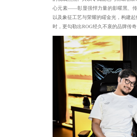
心元素——彰显强悍力量的影曜黑、传
以及象征工艺与荣耀的矅金光，构建起
时，更勾勒出ROG经久不衰的品牌传奇