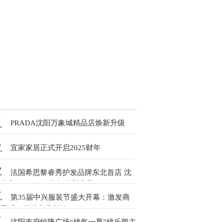
PRADA沈阳万象城精品店焕新升级
宜家家居正式开启2025财年
法国希思黎睿秀护发品牌东北首店 沈
中兴Hair Rituel专柜簇新启幕
第35届中兴服装节盛大开幕：激发商
业灵感，领航商业新篇