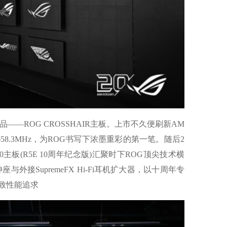
——ROG CROSSHAIR主板。上市不久便刷新AM
658.3MHz，为ROG书写下浓墨重彩的第一笔。随后2
ON 10主板(R5E 10周年纪念版)汇聚时下ROG顶尖技术横
座与外接SupremeFX Hi-Fi耳机扩大器，以十周年专
致性能追求