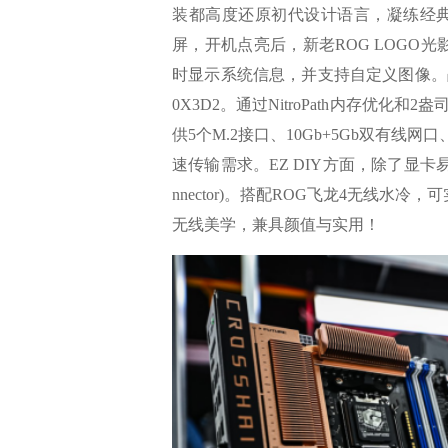
装都高度还原初代设计语言，凝练经典怀
屏，开机点亮后，新老ROG LOGO
时显示系统信息，并支持自定义图像。战
0X3D2。通过NitroPath内存优化和2
供5个M.2接口、10Gb+5Gb双有线网口
速传输需求。EZ DIY方面，除了显卡易
nnector)。搭配ROG飞龙4无线
无线美学，兼具颜值与实用！