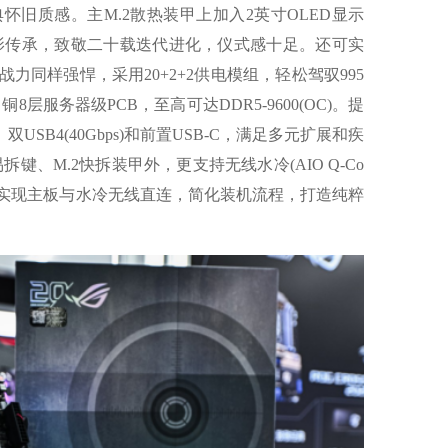
旧质感。主M.2散热装甲上加入2英寸OLED显示
光影传承，致敬二十载迭代进化，仪式感十足。还可实
力同样强悍，采用20+2+2供电模组，轻松驾驭995
盎司铜8层服务器级PCB，至高可达DDR5-9600(OC)。提
、双USB4(40Gbps)和前置USB-C，满足多元扩展和疾
拆键、M.2快拆装甲外，更支持无线水冷(AIO Q-Co
水冷，可实现主板与水冷无线直连，简化装机流程，打造纯粹